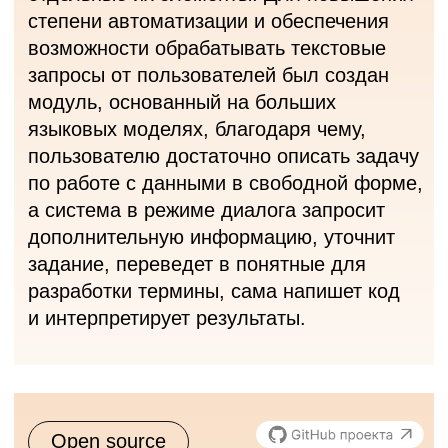
с помощью эволюционной оптимизации.
Поддерживает многокритериальную
постановку задачи, интеграцию
с физическими симуляторами
и моделями генеративного ИИ.
Open source
ODRS
Object Detection
Recommender System
Auto-ML фреймворк обеспечивает
автоматический выбор моделей глубокого
обучения и формирование конвейеров
машинного обучения под конкретную
задачу распознавания объектов.
Предоставляет не только рекомендации
по выбору моделей распознавания
объектов, но и позволяет обучать