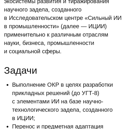
сферу, развлечение и пр.);
Создание цифровых инструментов для
эффективной разработки, модернизации
и сопровождения отраслевых решений
с элементами ИИ на базе наработок
ИЦИИ;
Выполнение иной инжиниринговой
деятельности, связанной с созданием
прикладных разработок на высоких УГТ.
Приоритетные
направления
Решение задач предметной (отраслевой)
адаптации БЯМ;
Создание различных композитных
решений на основе БЯМ
(мультиагентные, мультимодельные
системы, ансамбли и пр.);
Развитие новых методов и технологий