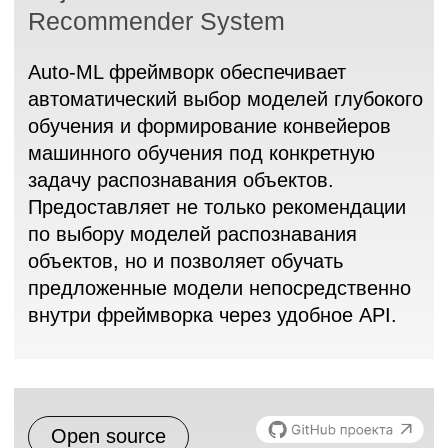
компоненты, повышая гибкость
и эффективность разработки.
Показать подробнее о проектах
Commercial
DataMall
Платформа предназначена для
поддержки жизненного цикла разработки
и эксплуатации систем ИИ на основе
больших данных и тяжелых моделей
распределенными командами
разработчиков. Обеспечивает
управление высокопроизводительными
вычислительными ресурсами
и хранилищами данных, поддерживает
процессы прототипирования и отладки