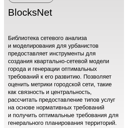
состояния городской среды по критериям
обеспеченности населения объектами
обслуживающих инфраструктур,
доступности объектов городской среды
для населения, транспортной
связанности территорий города,
центральности и потенциала развития
территорий.
Каталог решений в области
искусственного интеллекта
Commercial
SMILE.RS
Инструментальная среда для создания
и анализа публичных рекомендательных
сервисов. Предназначена для быстрого
прототипирования, разработки
и тестирования массовых