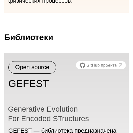
BlocksNet
Библиотека сетевого анализа
и моделирования для урбанистов
предоставляет инструменты для
создания квартально-сетевой модели
города и генерации оптимальных
требований к его развитию. Позволяет
оценить метрики городской сети, такие
как связность и центральность,
рассчитать предоставление типов услуг
на основе нормативных требований
и получить оптимальные требования для
генерального планирования территорий.
Цифровые платформы