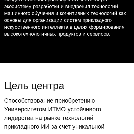
Университетом ИТМО устойчивого
лидерства на рынке технологий
прикладного ИИ за счет уникальной
экосистемы развития и тиражирования
научного задела, созданного
в Исследовательском центре «Сильный ИИ
в промышленности» (далее — ИЦИИ)
применительно к различным отраслям
науки, бизнеса, промышленности
и социальной сферы.
Задачи
Выполнение ОКР в целях разработки
прикладных решений (до УГТ-8)
с элементами ИИ на базе научно-
технологического задела, созданного
в ИЦИИ;
Перенос и предметная адаптация
разработок ИЦИИ для различных
отраслей и партнеров (включая
финансы, здравоохранение, социальную