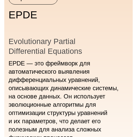
предложенные модели непосредственно
внутри фреймворка через удобное API.
Open source
SOIKA
Библиотека пространственно-
семантического анализа текстовых
данных предназначена для обогащения
цифровых моделей городов данными,
получаемыми из текстовых данных
цифрового следа горожан, а также за счет
результатов вернакулярной оценки
качества городской среды.
Open source