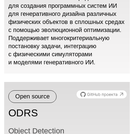
Commercial
SMILE
Платформа представляет собой веб-
сервер, основанный на FastAPI,
обеспечивающий представление
методов машинного обучения
и обработки данных в графовой
нотации, позволяя эффективно
управлять задачами пользователей,
обеспечивая наглядность решений
и контроль над их исполнением
в рамках Low/No-Code подхода.
Платформа обобщает модели
машинного обучения и методы
управления данными и представляет
в виде отдельных узлов графа,
сгруппированных по признаку общего
поведения. Такие вычисления
позволяют создавать, хранить
и переиспользовать высокоуровневые